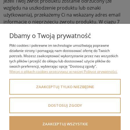
Jeżeli Twój zwrot produktu zostanie odrzucony (ze
względu na uszkodzenie produktu lub oznaki
użytkowania), przekażemy Ci na wskazany adres email
informację o nieprzyjęciu zwrotu produktu. W ciągu 7
dni roboczych na wskazany adres zwrotny odeślemy
Dbamy o Twoją prywatność
produkt, pokrywając koszt przesyłki.
Pliki cookies i pokrewne im technologie umożliwiają poprawne
działanie strony i pomagają nam dostosować ofertę do Twoich
potrzeb. Możesz zaakceptować wykorzystanie przez nas wszystkich
tych plików i przejść do sklepu lub dostosować użycie plików do
swoich preferencji, wybierając opcję "Dostosuj zgody".
ZAKUPY
Więcej o plikach cookies przeczytasz w naszej Polityce prywatności.
POMOC
ZAAKCEPTUJ TYLKO NIEZBĘDNE
MOJE KONTO
DOSTOSUJ ZGODY
INFORMACJE
POLECANE KATEGORIE
ZAAKCEPTUJ WSZYSTKIE