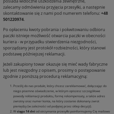
posiada widoczne uszkodzenia zewnętrzne,
zalecamy odmówienia przyjęcia przesyłki, a następnie
skontaktowanie się z nami pod numerem telefonu:
+48
501220974
.
Po opłaceniu kwoty pobrania i pokwitowaniu odbioru
paczki istnieje możliwość otwarcia paczki w obecności
kuriera - w przypadku stwierdzenia niezgodności,
sporządzany jest protokół rozbieżności, który stanowi
podstawę późniejszej reklamacji.
Jeżeli zakupiony towar okazuje się mieć wady fabryczne
lub jest niezgodny z opisem, prosimy o postępowanie
zgodnie z poniższą procedurą reklamacyjną:
Prześlij do nas produkt, który chcesz zareklamować, dołączając do
niego pisemne oświadczenie
,
w którym opiszesz szczegółowe
powody reklamacji produktu, formę rekompensaty, a także adres
zwrotny oraz numer konta, na który zostanie dokonany zwrot
pieniędzy (w zależności od podjętej przez sklep decyzji).
W
ciągu 14 dni
od otrzymania przesyłki poinformujemy Cię mailowo