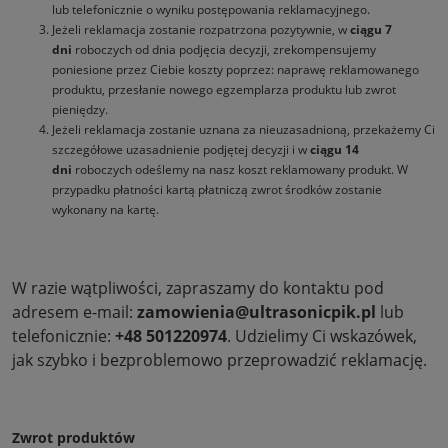
lub telefonicznie o wyniku postępowania reklamacyjnego.
Jeżeli reklamacja zostanie rozpatrzona pozytywnie, w
ciągu 7
dni
roboczych od dnia podjęcia decyzji, zrekompensujemy
poniesione przez Ciebie koszty poprzez: naprawę reklamowanego
produktu, przesłanie nowego egzemplarza produktu lub zwrot
pieniędzy.
Jeżeli reklamacja zostanie uznana za nieuzasadnioną, przekażemy Ci
szczegółowe uzasadnienie podjętej decyzji i w
ciągu 14
dni
roboczych odeślemy na nasz koszt reklamowany produkt. W
przypadku płatności kartą płatniczą zwrot środków zostanie
wykonany na kartę.
W razie wątpliwości, zapraszamy do kontaktu pod
adresem e-mail:
zamowienia@ultrasonicpik.pl
lub
telefonicznie:
+48 501220974
. Udzielimy Ci wskazówek,
jak szybko i bezproblemowo przeprowadzić reklamację.
Zwrot produktów