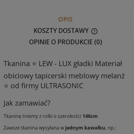
OPIS
KOSZTY DOSTAWY
CENA NIE ZAWIER
OPINIE O PRODUKCIE (0)
KOSZTÓW PŁATNO
Tkanina ⭐ LEW - LUX gładki Materiał
obiciowy tapicerski meblowy melanż
⭐ od firmy ULTRASONIC
Jak zamawiać?
Tkaninę tniemy z rolki o szerokości
146cm
Zawsze tkanina wysyłana w
jednym kawałku
, np.: