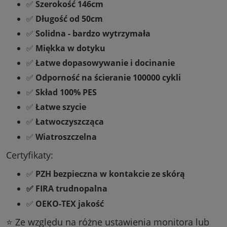
✅
Szerokość 146cm
✅
Długość od 50cm
✅
Solidna - bardzo wytrzymała
✅
Miękka w dotyku
✅
Łatwe dopasowywanie i docinanie
✅
Odporność na ścieranie 100000 cykli
✅
Skład 100% PES
✅
Łatwe szycie
✅
Łatwoczyszcząca
✅
Wiatroszczelna
Certyfikaty:
✅
PZH bezpieczna w kontakcie ze skórą
✅ FIRA trudnopalna
✅
OEKO-TEX jakość
⭐ Ze względu na różne ustawienia monitora lub