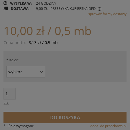
WYSYŁKA W:
24 GODZINY
DOSTAWA:
9,00 ZŁ
- PRZESYŁKA KURIERSKA DPD
sprawdź formy dostawy
CENA NIE ZAWIERA EWENTUALNYCH KOSZTÓW PŁATNOŚCI
10,00 zł
/ 0,5 mb
Cena netto:
8,13 zł
/ 0,5 mb
*
Kolor:
szt.
DO KOSZYKA
*
- Pole wymagane
dodaj do przechowalni