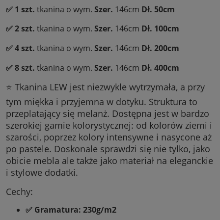
✅ 1 szt.
tkanina o wym.
Szer.
146cm
Dł.
50cm
✅ 2 szt.
tkanina o wym.
Szer.
146cm
Dł.
100cm
✅ 4 szt.
tkanina o wym.
Szer.
146cm
Dł.
20
0cm
✅ 8 szt.
tkanina o wym.
Szer.
146cm
Dł. 400cm
⭐ Tkanina LEW jest niezwykle wytrzymała, a przy
tym miękka i przyjemna w dotyku. Struktura to
przeplatający się melanż. Dostępna jest w bardzo
szerokiej gamie kolorystycznej: od kolorów ziemi i
szarości, poprzez kolory intensywne i nasycone aż
po pastele. Doskonale sprawdzi się nie tylko, jako
obicie mebla ale także jako materiał na eleganckie
i stylowe dodatki.
Cechy:
✅ Gramatura: 230g/m2