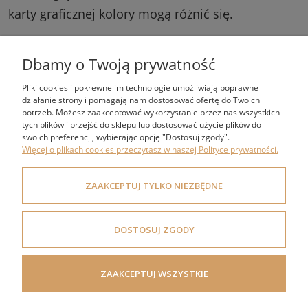
karty graficznej kolory mogą różnić się.
Dbamy o Twoją prywatność
Pliki cookies i pokrewne im technologie umożliwiają poprawne
działanie strony i pomagają nam dostosować ofertę do Twoich
potrzeb. Możesz zaakceptować wykorzystanie przez nas wszystkich
tych plików i przejść do sklepu lub dostosować użycie plików do
swoich preferencji, wybierając opcję "Dostosuj zgody".
ZAKUPY
Więcej o plikach cookies przeczytasz w naszej Polityce prywatności.
POMOC
ZAAKCEPTUJ TYLKO NIEZBĘDNE
MOJE KONTO
DOSTOSUJ ZGODY
INFORMACJE
POLECANE KATEGORIE
ZAAKCEPTUJ WSZYSTKIE