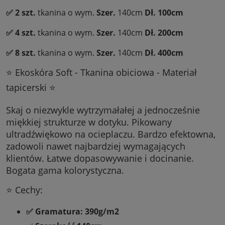
✅ 2 szt.
tkanina o wym.
Szer.
140cm
Dł.
100cm
✅ 4 szt.
tkanina o wym.
Szer.
140cm
Dł.
20
0cm
✅ 8 szt.
tkanina o wym.
Szer.
140cm
Dł. 400cm
⭐ Ekoskóra Soft - Tkanina obiciowa - Materiał
tapicerski ⭐
Skaj o niezwykle wytrzymałałej a jednocześnie
miękkiej strukturze w dotyku. Pikowany
ultradźwiękowo na ocieplaczu. Bardzo efektowna,
zadowoli nawet najbardziej wymagających
klientów. Łatwe dopasowywanie i docinanie.
Bogata gama kolorystyczna.
⭐ Cechy:
✅ Gramatura: 390g/m2