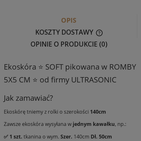
OPIS
KOSZTY DOSTAWY
CENA NIE ZAWIER
OPINIE O PRODUKCIE (0)
KOSZTÓW PŁATNO
Ekoskóra ⭐ SOFT pikowana w ROMBY
5X5 CM ⭐ od firmy ULTRASONIC
Jak zamawiać?
Ekoskórę tniemy z rolki o szerokości
140cm
Zawsze ekoskóra wysyłana w
jednym kawałku
, np.:
✅ 1 szt.
tkanina o wym.
Szer.
140cm
Dł.
50cm