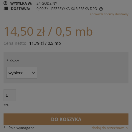
WYSYŁKA W:
24 GODZINY
DOSTAWA:
9,00 ZŁ
- PRZESYŁKA KURIERSKA DPD
sprawdź formy dostawy
CENA NIE ZAWIERA EWENTUALNYCH KOSZTÓW PŁATNOŚCI
14,50 zł
/ 0,5 mb
Cena netto:
11,79 zł
/ 0,5 mb
*
Kolor:
szt.
DO KOSZYKA
*
- Pole wymagane
dodaj do przechowalni