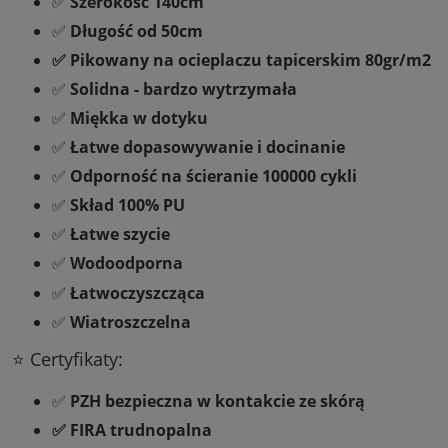
✅
Szerokość 140cm
✅
Długość od 50cm
✅ Pikowany na ocieplaczu tapicerskim 80gr/m2
✅
Solidna - bardzo wytrzymała
✅
Miękka w dotyku
✅
Łatwe dopasowywanie i docinanie
✅
Odporność na ścieranie 100000 cykli
✅
Skład 100% PU
✅
Łatwe szycie
✅
Wodoodporna
✅
Łatwoczyszcząca
✅
Wiatroszczelna
⭐ Certyfikaty:
✅
PZH bezpieczna w kontakcie ze skórą
✅ FIRA trudnopalna