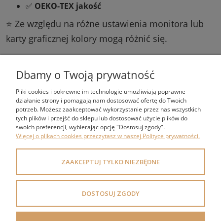
✅
OEKO-TEX jakość
⭐ Ze względu na różne ustawienia monitora lub
karty graficznej kolory mogą różnić się.
Dbamy o Twoją prywatność
Pliki cookies i pokrewne im technologie umożliwiają poprawne
działanie strony i pomagają nam dostosować ofertę do Twoich
potrzeb. Możesz zaakceptować wykorzystanie przez nas wszystkich
tych plików i przejść do sklepu lub dostosować użycie plików do
swoich preferencji, wybierając opcję "Dostosuj zgody".
ZAKUPY
Więcej o plikach cookies przeczytasz w naszej Polityce prywatności.
POMOC
ZAAKCEPTUJ TYLKO NIEZBĘDNE
MOJE KONTO
DOSTOSUJ ZGODY
INFORMACJE