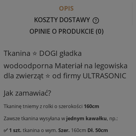
OPIS
KOSZTY DOSTAWY
CENA NIE ZAWIER
OPINIE O PRODUKCIE (0)
KOSZTÓW PŁATNO
Tkanina ⭐ DOGI gładka
wodoodporna Materiał na legowiska
dla zwierząt ⭐ od firmy ULTRASONIC
Jak zamawiać?
Tkaninę tniemy z rolki o szerokości
160cm
Zawsze tkanina wysyłana w
jednym kawałku
, np.:
✅ 1 szt.
tkanina o wym.
Szer.
160cm
Dł.
50cm