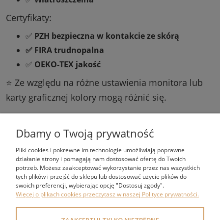
Certyfikaty:
✅
PZH bezpieczna w kontakcie ze skórą
✅ FIRA trudnopalna
✅
OEKO-TEX jakość
⭐ Ze względu na różne ustawienia monitora lub
karty graficznej kolory mogą różnić się.
Dbamy o Twoją prywatność
Pliki cookies i pokrewne im technologie umożliwiają poprawne
działanie strony i pomagają nam dostosować ofertę do Twoich
potrzeb. Możesz zaakceptować wykorzystanie przez nas wszystkich
tych plików i przejść do sklepu lub dostosować użycie plików do
ZAKUPY
swoich preferencji, wybierając opcję "Dostosuj zgody".
Więcej o plikach cookies przeczytasz w naszej Polityce prywatności.
POMOC