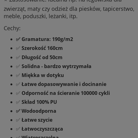
zwierząt, maty czy odzież dla piesków, tapicerstwo,
meble, poduszki, leżanki, itp.
Cechy:
✅ Gramatura: 190g/m2
✅
Szerokość 160cm
✅
Długość od 50cm
✅
Solidna - bardzo wytrzymała
✅
Miękka w dotyku
✅
Łatwe dopasowywanie i docinanie
✅
Odporność na ścieranie 100000 cykli
✅
Skład 100% PU
✅ Wodoodporna
✅
Łatwe szycie
✅
Łatwoczyszcząca
✅
Wiatroszczelna