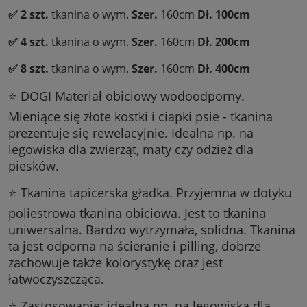
✅ 2 szt.
tkanina o wym.
Szer.
160cm
Dł.
100cm
✅ 4 szt.
tkanina o wym.
Szer.
160cm
Dł.
20
0cm
✅ 8 szt.
tkanina o wym.
Szer.
160cm
Dł. 400cm
⭐ DOGI Materiał obiciowy wodoodporny.
Mieniące się złote kostki i ciapki psie - tkanina
prezentuje się rewelacyjnie. Idealna np. na
legowiska dla zwierząt, maty czy odzież dla
piesków.
⭐ Tkanina tapicerska gładka. Przyjemna w dotyku
poliestrowa tkanina obiciowa. Jest to tkanina
uniwersalna. Bardzo wytrzymała, solidna. Tkanina
ta jest odporna na ścieranie i pilling, dobrze
zachowuje także kolorystykę oraz jest
łatwoczyszcząca.
⭐ Zastosowanie: idealna np. na legowiska dla