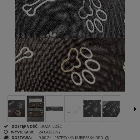
DOSTĘPNOŚĆ:
DUŻA ILOŚĆ
WYSYŁKA W:
24 GODZINY
DOSTAWA:
9,00 ZŁ
- PRZESYŁKA KURIERSKA DPD