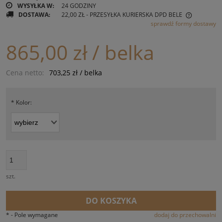
WYSYŁKA W:
24 GODZINY
DOSTAWA:
22,00 ZŁ
- PRZESYŁKA KURIERSKA DPD BELE
sprawdź formy dostawy
CENA NIE ZAWIERA EWENTUALNYCH KOSZTÓW PŁATNOŚCI
865,00 zł
/ belka
Cena netto:
703,25 zł
/ belka
*
Kolor:
szt.
DO KOSZYKA
*
- Pole wymagane
dodaj do przechowalni