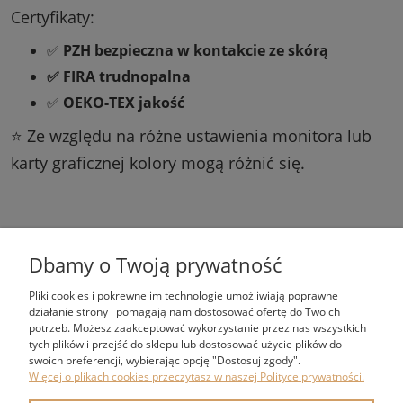
Certyfikaty:
✅
PZH bezpieczna w kontakcie ze skórą
✅ FIRA trudnopalna
✅
OEKO-TEX jakość
⭐ Ze względu na różne ustawienia monitora lub
karty graficznej kolory mogą różnić się.
Dbamy o Twoją prywatność
Pliki cookies i pokrewne im technologie umożliwiają poprawne
działanie strony i pomagają nam dostosować ofertę do Twoich
potrzeb. Możesz zaakceptować wykorzystanie przez nas wszystkich
tych plików i przejść do sklepu lub dostosować użycie plików do
ZAKUPY
swoich preferencji, wybierając opcję "Dostosuj zgody".
Więcej o plikach cookies przeczytasz w naszej Polityce prywatności.