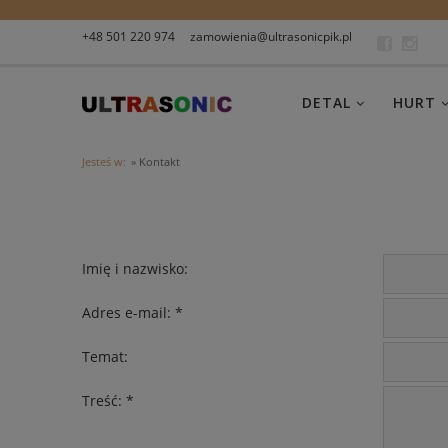
+48 501 220 974
zamowienia@ultrasonicpik.pl
DETAL
HURT
Jesteś w:
»
Kontakt
Imię i nazwisko:
Adres e-mail:
*
Temat:
Treść:
*