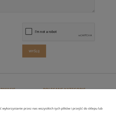
WYŚLIJ
ORMACJE
POLECANE KATEGORIE
O nas
Ekoskóry
ontakt
Tkaniny obiciowe
wykorzystanie przez nas wszystkich tych plików i przejść do sklepu lub
Linki
Tkaniny odzieżowe